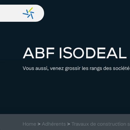
ABF ISODEAL
Vous aussi, venez grossir les rangs des sociét
Home
>
Adhérents
>
Travaux de construction s