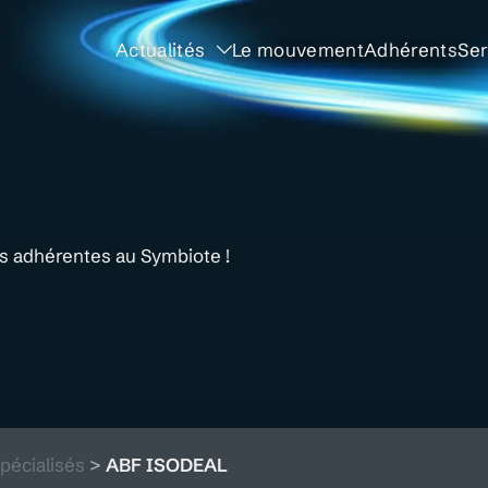
Actualités
Le mouvement
Adhérents
Ser
és adhérentes au Symbiote !
pécialisés
>
ABF ISODEAL