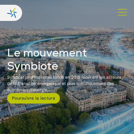
Le mouvement
Symbiote
Syndicat professionnel fondé en 2018 fédérant les acteurs
de la transition énergétique et plus spécifiquement des
économies d’énergie.
Poursuivre la lecture