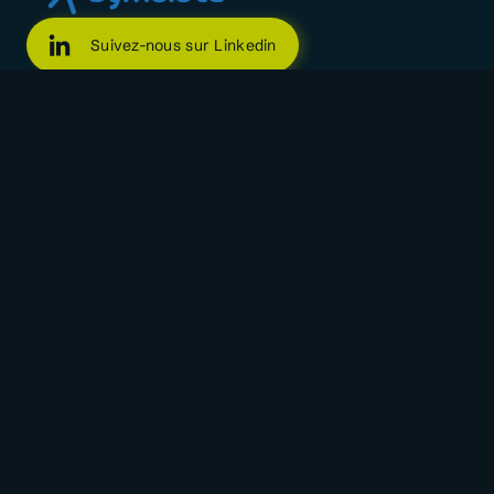
Suivez-nous sur Linkedin
Suivez-nous sur Facebook
Suivez-nous sur X
Rejoignez notre canal WhatsApp
Symbiote
Le mouvement
Mentions légales
Politique de confidentialité
Adhérents
Tous nos adhérents