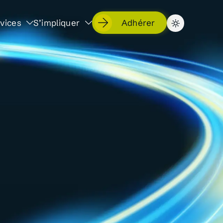
vices
S’impliquer
Adhérer