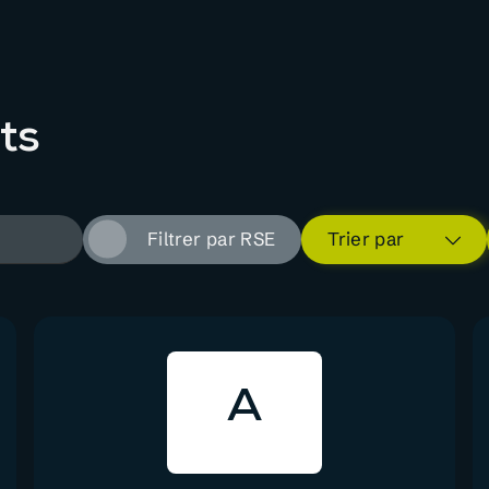
ts
Filtrer par RSE
Trier par
A