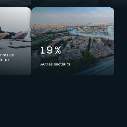
19%
aires de
iers et
Autres secteurs