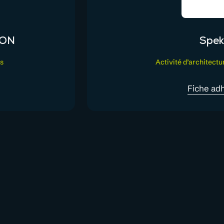
ION
Spek
és
Activité d’architectu
Fiche ad