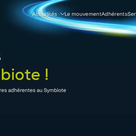
Actualités
Le mouvement
Adhérents
Ser
s
biote !
tures adhérentes au Symbiote