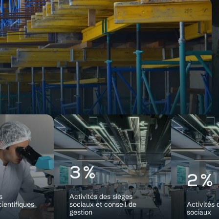
3%
2%
s
Activités des sièges
cientifiques
sociaux et conseil de
Activités 
gestion
sociaux