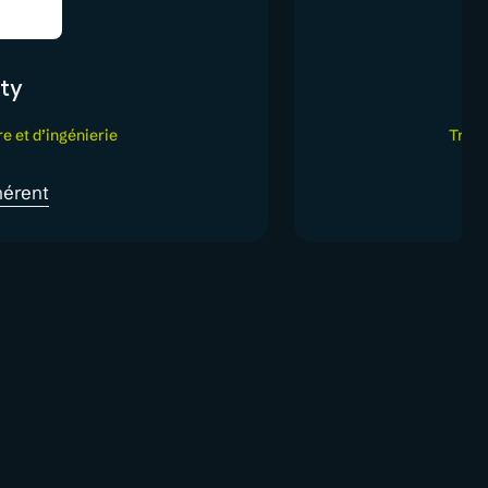
ty
re et d’ingénierie
Trava
hérent