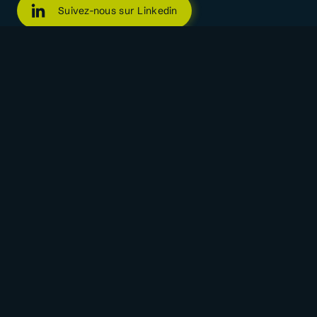
Suivez-nous sur Linkedin
Suivez-nous sur Facebook
Suivez-nous sur X
Rejoignez notre canal WhatsApp
Symbiote
Le mouvement
Mentions légales
Politique de confidentialité
Adhérents
Tous nos adhérents
Mon espace
Nos services