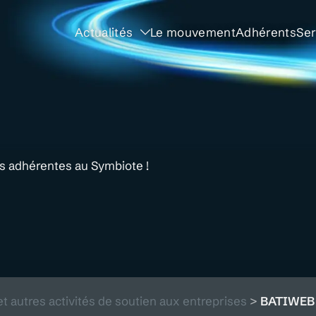
Actualités
Le mouvement
Adhérents
Ser
és adhérentes au Symbiote !
et autres activités de soutien aux entreprises
>
BATIWEB