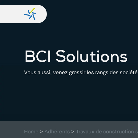
BCI Solutions
Vous aussi, venez grossir les rangs des sociét
Home
>
Adhérents
>
Travaux de construction s