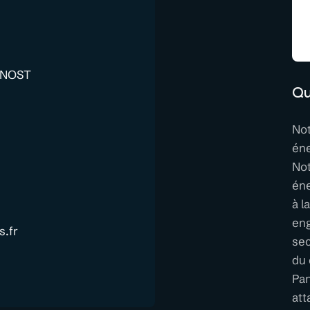
YNOST
Qu
Not
éne
Not
én
à l
eng
s.fr
sec
du 
Pan
att