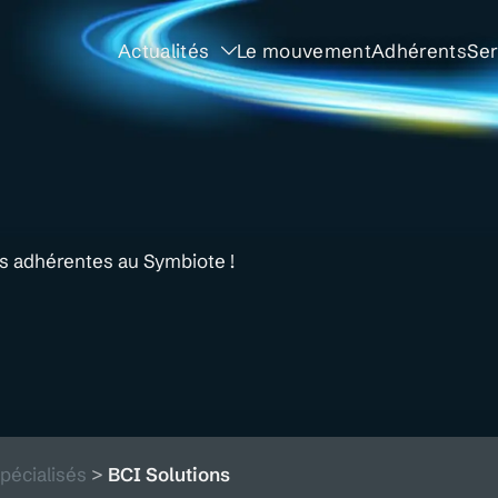
Actualités
Le mouvement
Adhérents
Ser
és adhérentes au Symbiote !
pécialisés
>
BCI Solutions