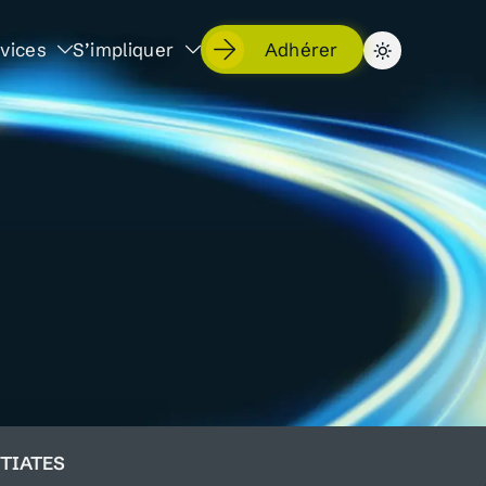
vices
S’impliquer
Adhérer
RTIATES