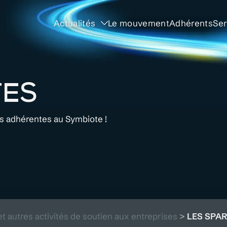
Actualités
Le mouvement
Adhérents
Ser
TES
és adhérentes au Symbiote !
et autres activités de soutien aux entreprises
>
LES SPA