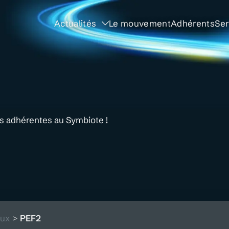
Actualités
Le mouvement
Adhérents
Ser
és adhérentes au Symbiote !
aux
>
PEF2