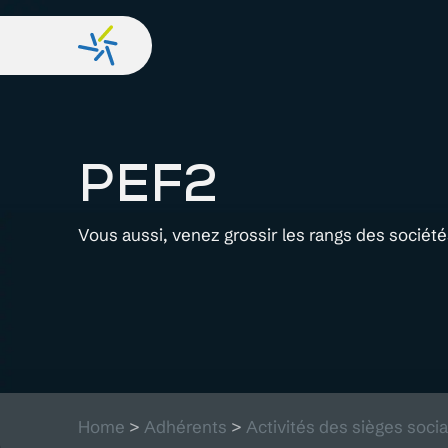
PEF2
Vous aussi, venez grossir les rangs des sociét
Home
>
Adhérents
>
Activités des sièges soci