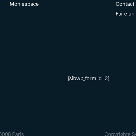
Mon espace
Contact
Faire un
[sibwp_form id=2]
5008 Paris
Copyrights S