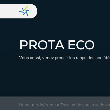
PROTA ECO
Vous aussi, venez grossir les rangs des sociét
Home
>
Adhérents
>
Travaux de construction s