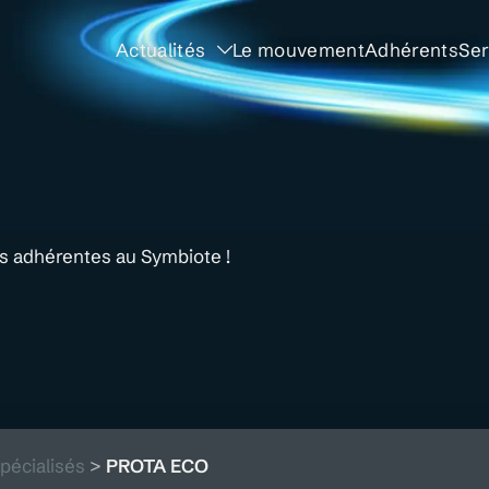
Actualités
Le mouvement
Adhérents
Ser
és adhérentes au Symbiote !
pécialisés
>
PROTA ECO