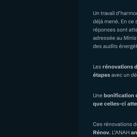
Un travail d’harmon
déjà mené. En ce 
réponses sont att
adressée au Minist
des audits énergé
Les
rénovations d
étapes
avec un dé
Une
bonification 
que celles-ci att
Ces rénovations d
Rénov
. L’ANAH
an