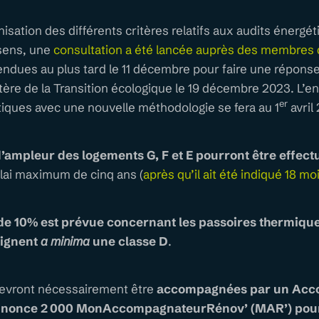
isation des différents critères relatifs aux audits énergét
sens, une
consultation a été lancée auprès des membres 
endues au plus tard le 11 décembre pour faire une répo
ère de la Transition écologique le 19 décembre 2023. L’e
er
tiques avec une nouvelle méthodologie se fera au 1
avril
’ampleur des logements G, F et E pourront être effec
lai maximum de cinq ans (
après qu’il ait été indiqué 18 mo
de 10% est prévue concernant les passoires thermique
eignent
a minima
une classe D
.
evront nécessairement être
accompagnées par un Acc
nonce 2 000 MonAccompagnateurRénov’ (MAR’) pour 