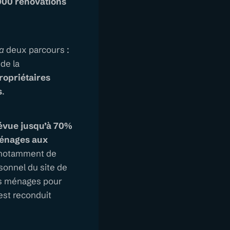
000 rénovations
ia
deux parcours :
de la
ropriétaires
s
.
révue jusqu’à 70%
 ménages aux
t notamment de
sonnel du site de
des ménages pour
 est reconduit