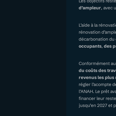
Les objectifs res
d’ampleur
, avec 
L’aide à la rénov
rénovation d’ample
décarbonation du ch
occupants
,
des p
Conformément aux
du coûts des trav
revenus les plus
régler l’acompte d
l’ANAH. Le prêt av
financer leur rest
jusqu’en 2027 et p