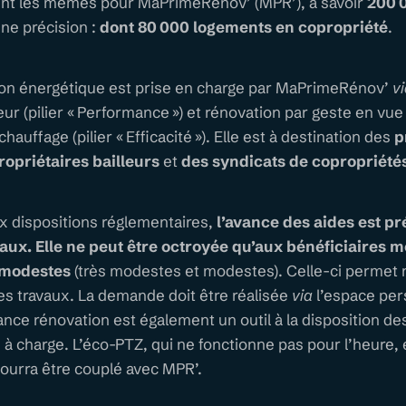
tent les mêmes pour MaPrimeRénov’ (MPR’), à savoir
200 
une précision :
dont 80 000 logements en copropriété
.
ation énergétique est prise en charge par MaPrimeRénov’
v
ur (pilier « Performance ») et rénovation par geste en vue 
auffage (pilier « Efficacité »). Elle est à destination des
p
ropriétaires bailleurs
et
des syndicats de copropriété
 dispositions réglementaires,
l’avance des aides est p
aux. Elle ne peut être octroyée qu’aux bénéficiaires
 modestes
(très modestes et modestes). Celle-ci perme
es travaux. La demande doit être réalisée
via
l’espace per
ance rénovation est également un outil à la disposition 
e à charge. L’éco-PTZ, qui ne fonctionne pas pour l’heure,
ourra être couplé avec MPR’.