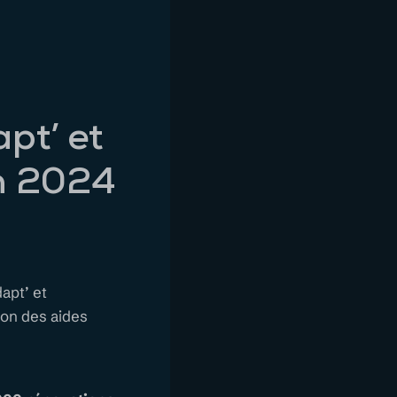
pt’ et
n 2024
apt’ et
ion des aides