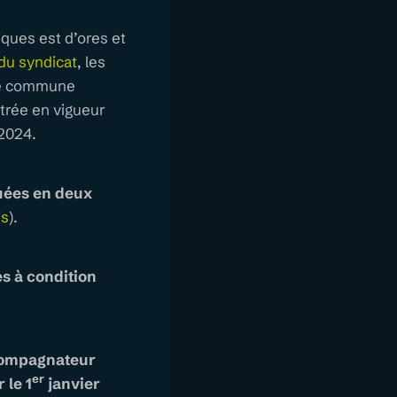
iques est d’ores et
du syndicat
, les
nse commune
ntrée en vigueur
 2024.
tuées en deux
is
).
s à condition
ompagnateur
er
le 1
janvier