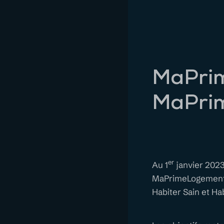
MaPrim
MaPri
er
Au 1
janvier 2023
MaPrimeLogementDé
Habiter Sain et Ha