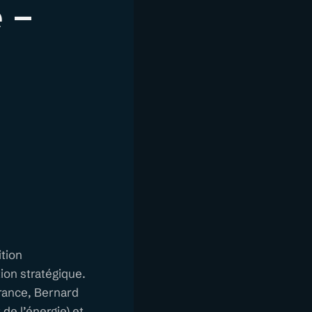
 –
ition
ion stratégique.
France, Bernard
de l’énergie) et