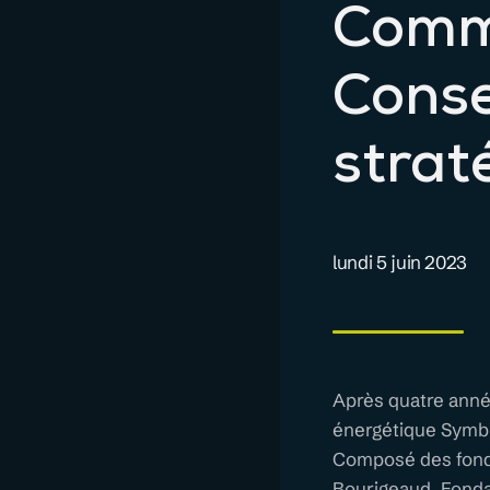
Comm
Conse
strat
lundi 5 juin 2023
Après quatre année
énergétique Symbio
Composé des fonda
Bourigeaud, Fondat