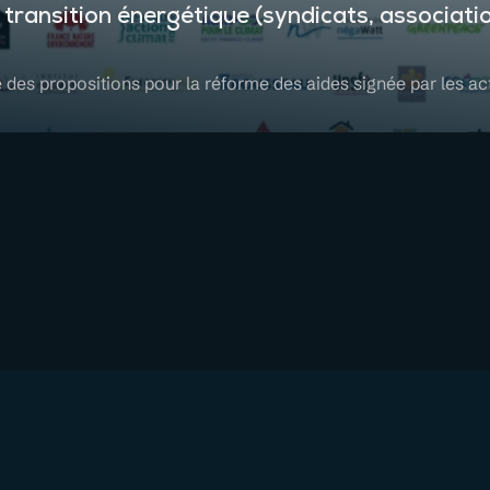
 transition énergétique (syndicats, associati
 des propositions pour la réforme des aides signée par les ac