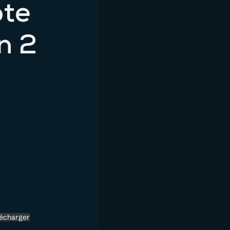
ote
n 2
lécharger