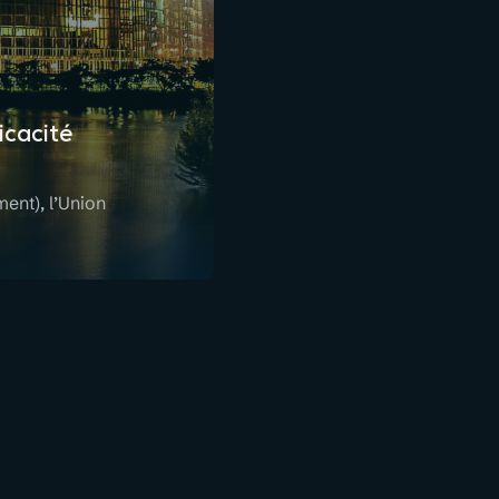
icacité
ent), l’Union