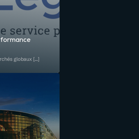
erformance
archés globaux […]