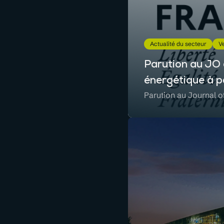
Actualité du secteur
Ve
Parution au JO 
énergétique à p
Parution au Journal o