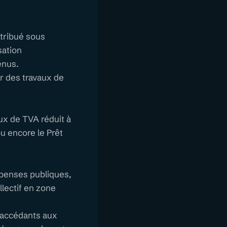
ttribué sous
sation
venus.
er des travaux de
aux de TVA réduit à
u encore le Prêt
épenses publiques,
lectif en zone
o-accédants aux