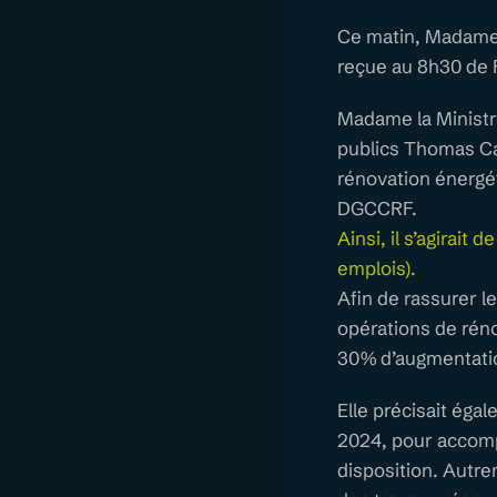
Ce matin, Madame 
reçue au 8h30 de F
Madame la Ministr
publics Thomas Caz
rénovation énergé
DGCCRF.
Ainsi, il s’agirait
emplois).
Afin de rassurer l
opérations de réno
30% d’augmentatio
Elle précisait ég
2024, pour accomp
disposition. Autr