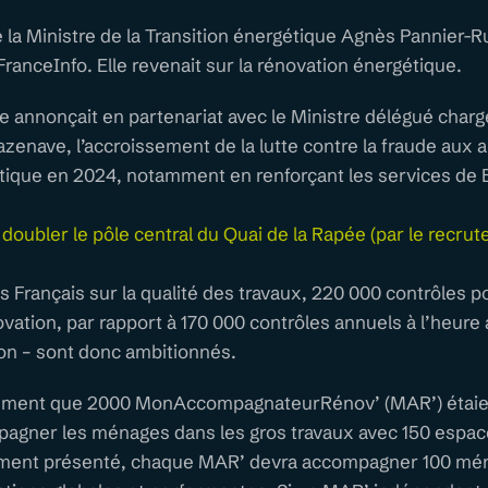
la Ministre de la Transition énergétique Agnès Pannier-R
ranceInfo. Elle revenait sur la rénovation énergétique.
e annonçait en partenariat avec le Ministre délégué cha
enave, l’accroissement de la lutte contre la fraude aux ai
tique en 2024, notamment en renforçant les services de B
 de doubler le pôle central du Quai de la Rapée (par le recr
es Français sur la qualité des travaux, 220 000 contrôles 
vation, par rapport à 170 000 contrôles annuels à l’heure a
n – sont donc ambitionnés.
alement que 2000 MonAccompagnateurRénov’ (MAR’) étaie
agner les ménages dans les gros travaux avec 150 espa
ement présenté, chaque MAR’ devra accompagner 100 mé