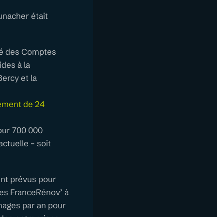
unacher était
rgé des Comptes
des à la
ercy et la
utement de 24
pour 700 000
ctuelle – soit
nt prévus pour
ces FranceRénov’ à
nages par an pour