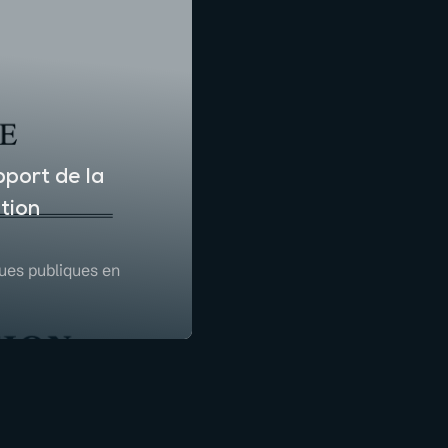
port de la
tion
ques publiques en