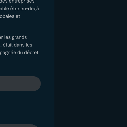
 des entreprises
emble être en-deçà
lobales et
er les grands
 était dans les
ompagnée du décret