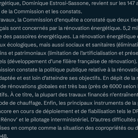
gétique, Dominique Estrosi-Sassone, revient sur les 147 
 de la Commission et les constats.
ravaux, la Commission d’enquête a constaté que deux tier
ais sont concernés par la rénovation énergétique. 5,2 mi
des passoires énergétiques. La rénovation énergétique
x écologiques, mais aussi sociaux et sanitaires (éliminati
ns et patrimoniaux (limitation de l’artificialisation et prés
iels (développement d’une filière française de rénovation).
ssion constate la politique publique relative à la rénovat
aptée et est loin d’atteindre ses objectifs. En dépit de la
de rénovations globales est très bas (près de 6000 selon 
fs. À ce titre, la plupart des travaux financés n’entraînen
e de chauffage. Enfin, les principaux instruments de la 
core en cours de déploiement et de fiabilisation tels le DP
énov’ et le pilotage interministériel. D’autres difficultés
ises en compte comme la situation des copropriétés ou 
948.