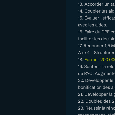
13. Accorder un ta
14. Coupler les ai
15. Évaluer l’effi
avec les aides.
16. Faire du DPE c
faciliter les décis
17. Redonner 1,5 M
Axe 4 – Structurer 
18.
Former 200 000
19. Soutenir la re
de PAC. Augmenter
20. Développer le
bonification des ai
21. Développer la 
22. Doubler, dès 2
23. Réussir la rén