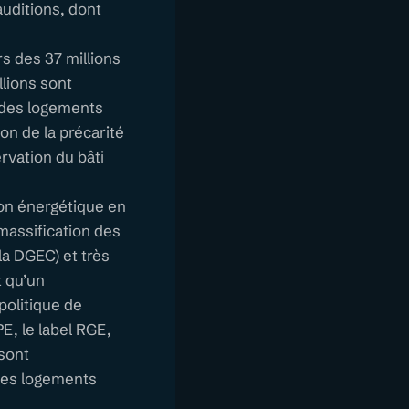
auditions, dont
s des 37 millions
llions sont
 des logements
on de la précarité
ervation du bâti
ion énergétique en
 massification des
la DGEC) et très
t qu’un
politique de
E, le label RGE,
 sont
des logements