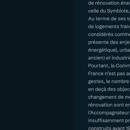
de rénovation éner
celle du Symbiote,
Au terme de ses t
de logements franç
considérés comme 
présente des enjeu
énergétique), urbai
ancien) et industr
Pourtant, la Commi
France n’est pas ad
gestes, le nombre 
en deçà des objecti
changement de mod
rénovation sont en
l’Accompagnateur R
insuffisamment pr
construits avant 1