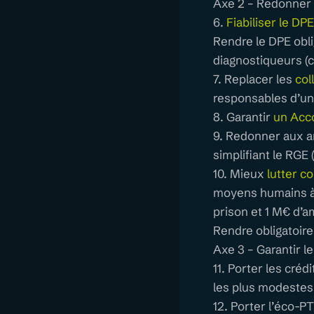
Axe 2 – Redonner co
6.
Fiabiliser le DP
Rendre le DPE obli
diagnostiqueurs (c
7. Replacer les
col
responsables d’un 
8. Garantir
un Acc
9. Redonner aux ar
simplifiant le RGE 
10. Mieux
lutter co
moyens humains à 
prison et 1 M€ d’a
Rendre obligatoire
Axe 3 – Garantir l
11. Porter les cré
les plus modestes 
12. Porter l’éco-P