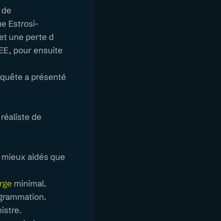
s de
e Estrosi-
et une perte d
CEE, pour ensuite
nquête a présenté
 réaliste de
 mieux aidés que
arge
minimal.
rogrammation.
istre.