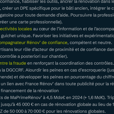
nfiance, fiabiliser les outils, ancrer la rénovation dans le
E
, créer un DPE spécifique pour le bâti ancien, intégrer le c
gatoire pour toute demande d’aide. Poursuivre la professi
réer une carte professionnelle).
lectivités locales
au cœur de l’information et de l’acco
guichet unique. Favoriser les initiatives et expérimentati
ompagnateur Rénov’ de confiance
, compétent et neutre.
tisans leur rôle d’acteur de proximité et de confiance dan
(contrôle a posteriori sur chantier).
ntre la fraude
en renforçant la coordination des contrôle
la DGCCRF. Alourdir les peines en cas d’escroquerie (jus
mende) et développer les peines en pourcentage du chiffre
 un lien avec France Rénov’ dans toute publicité pour la r
e financement de la rénovation
dits de MaPrimeRénov’ à 4,5 Mds€ en 2024 (+ 1,6 Md€). Trip
jusqu’à 45 000 € en cas de rénovation globale au lieu de 
TZ de 50 000 à 70 000 € pour les rénovations globales.