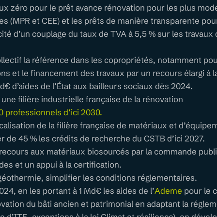
ux zéro pour le prêt avance rénovation pour les plus mod
des (MPR et CEE) et les prêts de manière transparente pour
cacité d’un couplage du taux de TVA à 5,5 % sur les travaux
ollectif la référence dans les copropriétés, notamment pour
ions et le financement des travaux par un recours élargi à 
d€ d’aides de l’État aux bailleurs sociaux dès 2024.
une filière industrielle française de la rénovation
 professionnels d’ici 2030.
localisation de la filière française de matériaux et d’équ
 de 45 % les crédits de recherche du CSTB d’ici 2027.
 recours aux matériaux biosourcés par la commande publ
des et un appui à la certification.
géothermie, simplifier les conditions réglementaires.
024, en les portant à 1 Md€ les aides de l’
Ademe
pour le 
ovation du bâti ancien et patrimonial en adaptant la régle