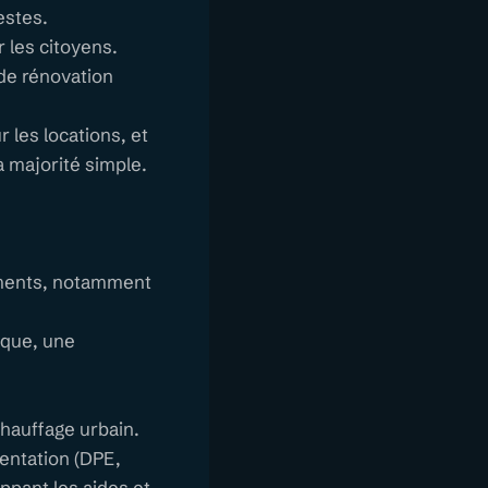
estes.
 les citoyens.
 de rénovation
 les locations, et
la majorité simple.
ipements, notamment
ique, une
chauffage urbain.
mentation (DPE,