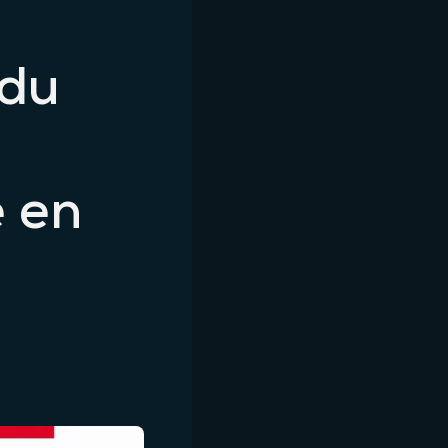
 du
e en