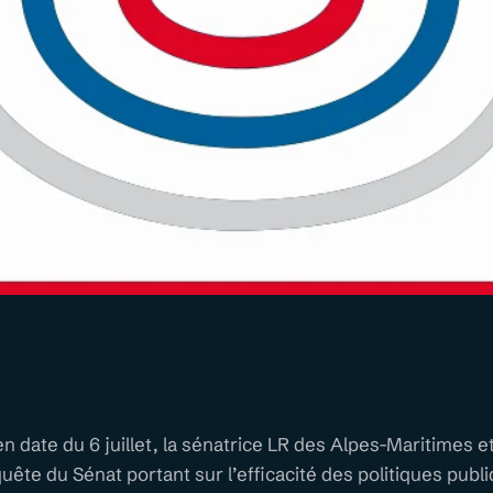
n date du 6 juillet, la sénatrice LR des Alpes-Maritimes e
te du Sénat portant sur l’efficacité des politiques publ