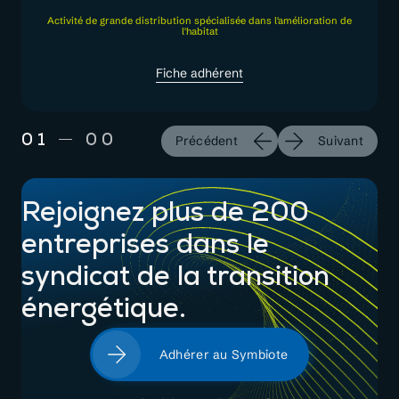
Activité de grande distribution spécialisée dans l'amélioration de
l'habitat
Fiche adhérent
01
00
Précédent
Suivant
Rejoignez plus de 200
entreprises dans le
syndicat de la transition
énergétique.
Adhérer au Symbiote