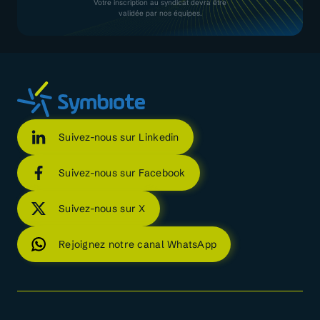
Votre inscription au syndicat devra être
validée par nos équipes.
Suivez-nous sur Linkedin
Suivez-nous sur Facebook
Suivez-nous sur X
Rejoignez notre canal WhatsApp