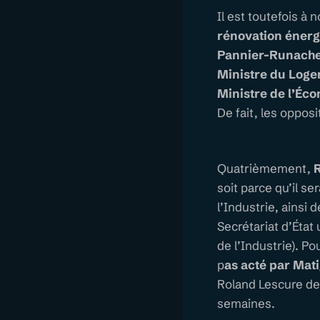
Il est toutefois à 
rénovation énergé
Pannier-Runacher,
Ministre du Logem
Ministre de l’Éc
De fait, les opposi
Quatrièmement,
R
soit parce qu’il s
l’Industrie, ainsi 
Secrétariat d’État
de l’Industrie). Po
p
as acté par Mat
Roland Lescure de
semaines.