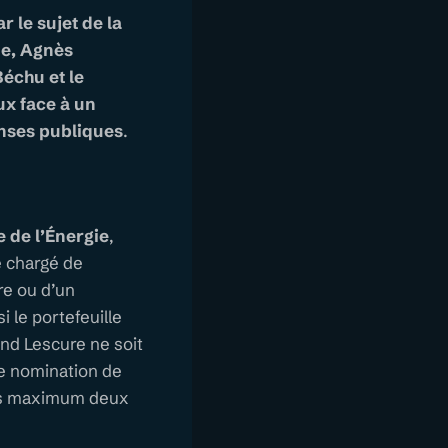
r le sujet de la
ue, Agnès
Béchu et le
ux face à un
enses publiques
.
e de l’Énergie
,
é chargé de
ère ou d’un
 le portefeuille
land Lescure ne soit
lle nomination de
ans maximum deux