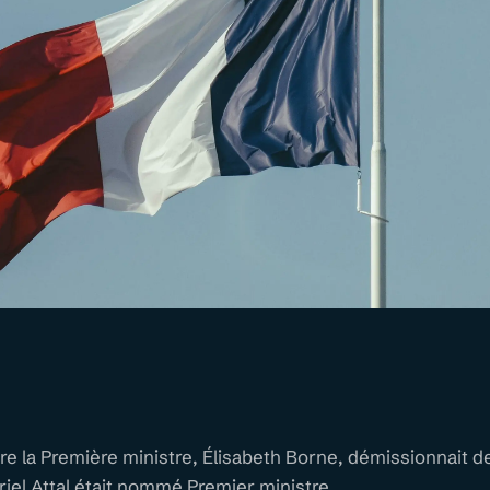
e la Première ministre, Élisabeth Borne, démissionnait de
riel Attal était nommé Premier ministre.