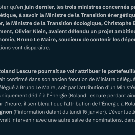
noter qu’e
n juin dernier, les trois ministres concernés pa
tique, à savoir la Ministre de la Transition énergétiq
 le Ministre de la Transition écologique, Christophe 
ent, Olivier Klein, avaient défendu un projet ambitie
onomie, Bruno Le Maire, soucieux de contenir les dép
tions vont disparaître.
oland Lescure pourrait se voir attribuer le portefeuill
erait confirmé dans son ancien fonction de Ministre délégu
délégué à Bruno Le Maire, soit par l’attribution d’un Minist
 uniquement dédié à l’Énergie (Roland Lescure perdant ainsi
ur l’heure, il semblerait que l’attribution de l’Énergie à Ro
ignon
(l’information datant du lundi 15 janvier). L’éventue
vrait intervenir avec une autre salve de nominations, d