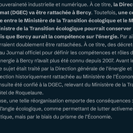
souveraineté industrielle et numérique. À ce titre,
la Dire
limat (DGEC) va être rattachée à Bercy
. Toutefois,
une co
e entre le Ministère de la Transition écologique et le 
nistre de la Transition écologique pourrait conserve
dis que Bercy aurait la compétence sur l’énergie.
Par ai
ient doublement être rattachées. À ce titre, des décrets
 au Journal officiel pour définir les compétences et rôles
’Énergie à Bercy n’avait plus été connu depuis 2007. Avant 
sujet était traité par la Direction générale de l’énergie e
rection historiquement rattachée au Ministère de l’Écono
ensuite été confié à la DGEC, relevant du Ministère de la Tr
ôtel de Roquelaure.
use, une telle réorganisation emporte des conséquences :
 l’angle écologique, comme permettant de lutter activeme
ique, mais par le biais du prisme de l’Économie.