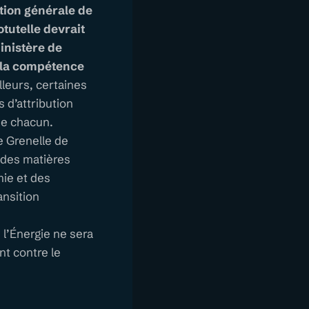
ction générale de
tutelle devrait
Ministère de
r la compétence
lleurs, certaines
 d’attribution
 de chacun.
le Grenelle de
t des matières
mie et des
ansition
 l’Énergie ne sera
nt contre le