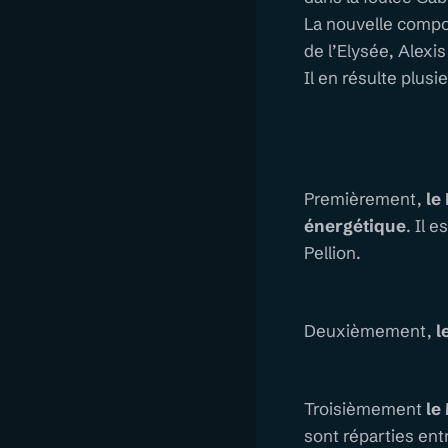
La nouvelle compos
de l’Elysée, Alexis
Il en résulte plusi
Premièrement,
le
énergétique
. Il 
Pellion.
Deuxièmement,
l
Troisièmement
le
sont réparties ent