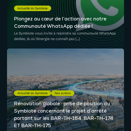
Actualité du Symbiote
Plongez au cœur de l’action avec notre
Communauté WhatsApp dédiée !
Le Symbiote vous invite à rejoindre sa communauté WhatsApp
dédiée, là où l’énergie ne connaît pas […]
Actualité du Symbiote
Nos actions
Rénovation globale : prise de position du
Symbiote concernant le projet d’arrêté
portant sur les BAR-TH-164, BAR-TH-174
ET BAR-TH-175