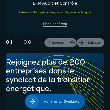
EFM Audit et Contrôle
Autres activités spécialisées, scientifiques et techniques
Fiche adhérent
01
00
Précédent
Suivant
Rejoignez plus de 200
entreprises dans le
syndicat de la transition
énergétique.
Adhérer au Symbiote