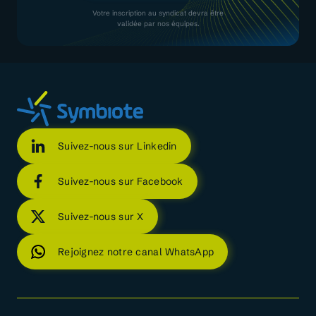
Votre inscription au syndicat devra être
validée par nos équipes.
Suivez-nous sur Linkedin
Suivez-nous sur Facebook
Suivez-nous sur X
Rejoignez notre canal WhatsApp