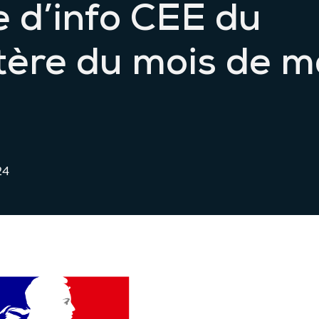
e d’info CEE du
tère du mois de m
24