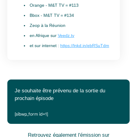
Orange - M&T TV = #113
Bbox - M&T TV = #134
Zeop à la Réunion
en Afrique sur
Veedz.tv
et sur internet :
https://lnkd.in/ebRSuTdm
Je souhaite être prévenu de la sortie du
prochain épisode
[sibwp_form id=1]
Retrouvez également l'émission sur