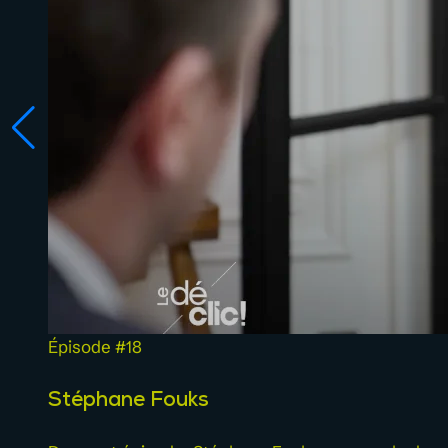
Épisode #18
Stéphane Fouks